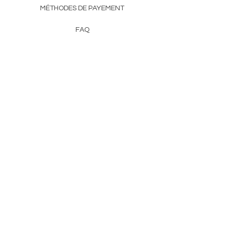
MÉTHODES DE PAYEMENT
FAQ
CONTACT
DE HERSS
FROMHERSS@GMAIL.COM
Bulletin
Entrez l&#39;e-mail
First Name