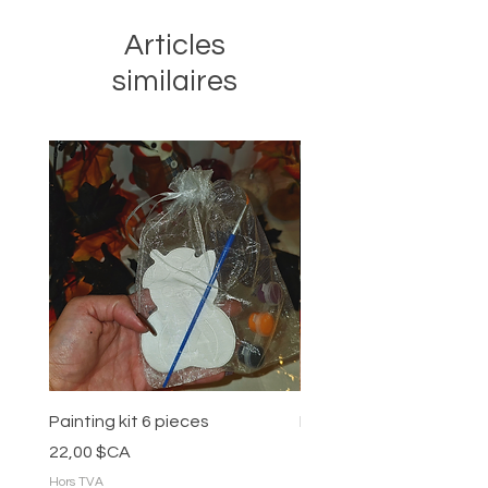
Articles
similaires
Painting kit 6 pieces
Painting kit 5 pieces
Prix
Prix
22,00 $CA
18,00 $CA
Hors TVA
Hors TVA