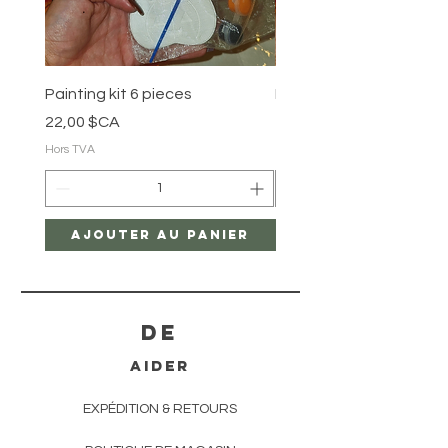
Painting kit 6 pieces
Painting kit 5 pieces
Prix
Prix
22,00 $CA
18,00 $CA
Hors TVA
Hors TVA
Ajouter au panier
Ajouter au pan
De
AIDER
EXPÉDITION & RETOURS