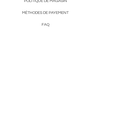
POLITIQUE DE MAGASIN
MÉTHODES DE PAYEMENT
FAQ
CONTACT
DE HERSS
FROMHERSS@GMAIL.COM
Bulletin
Entrez l&#39;e-mail
First Name