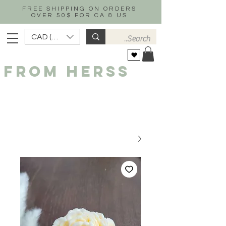
FREE SHIPPING ON ORDERS
OVER 50$ FOR CA & US
CAD (C$)
FROM HERSS