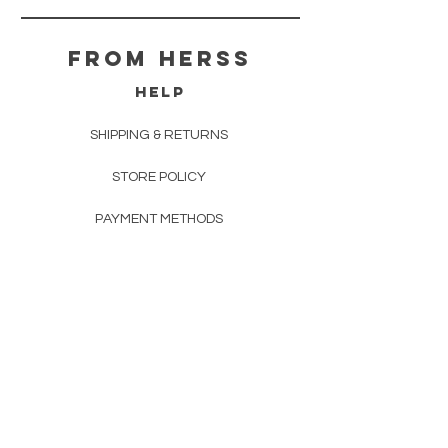
From herss
HELP
SHIPPING & RETURNS
STORE POLICY
PAYMENT METHODS
FAQ
CONTACT
FROM HERSS
FROMHERSS@GMAIL.COM