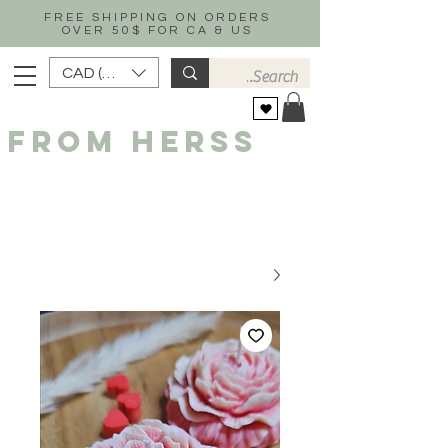
FREE SHIPPING ON ORDERS
OVER 50$ FOR CA & US
CAD (C$)
FROM HERSS