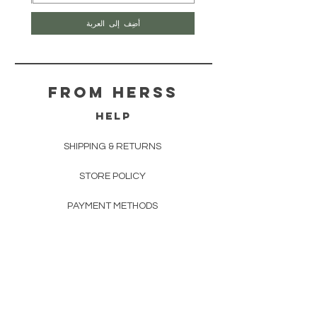
أضِف إلى العربة
From herss
HELP
SHIPPING & RETURNS
STORE POLICY
PAYMENT METHODS
FAQ
CONTACT
FROM HERSS