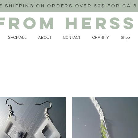
E SHIPPING ON ORDERS OVER 50$ FOR CA &
FROM HERSS
SHOP ALL
ABOUT
CONTACT
CHARITY
Shop
L