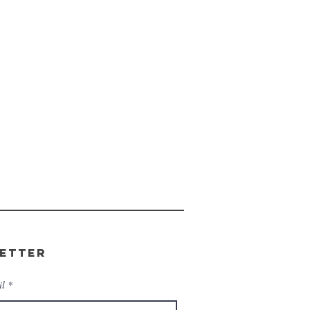
etter
il