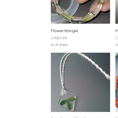
त्वरित दृश्य
Flower Bangle
M
मूल्य
मू
CA$4.99
C
कर को छोड़कर
क