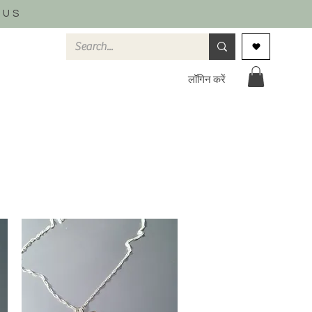
 US
लॉगिन करें