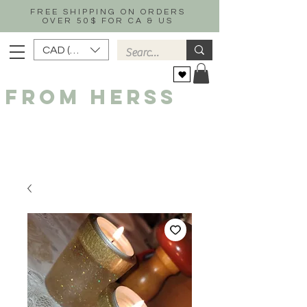
FREE SHIPPING ON ORDERS
OVER 50$ FOR CA & US
CAD (C$)
FROM HERSS