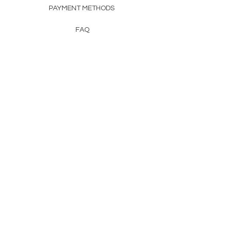
PAYMENT METHODS
FAQ
CONTACT
FROM HERSS
FROMHERSS@GMAIL.COM
Newsletter
Enter Email
First Name