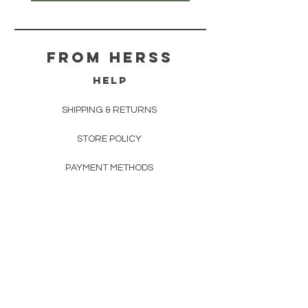
From herss
HELP
SHIPPING & RETURNS
STORE POLICY
PAYMENT METHODS
FAQ
CONTACT
FROM HERSS
FROMHERSS@GMAIL.COM