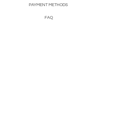
PAYMENT METHODS
FAQ
CONTACT
FROM HERSS
FROMHERSS@GMAIL.COM
Newsletter
Enter Email
First Name