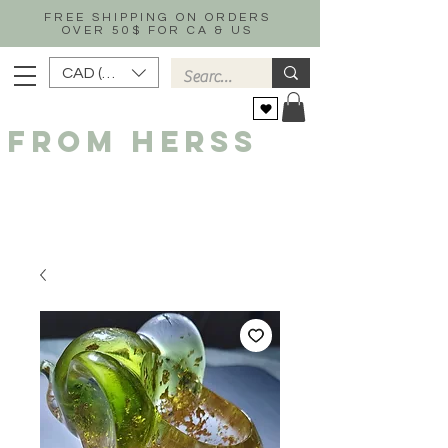
FREE SHIPPING ON ORDERS
OVER 50$ FOR CA & US
CAD (C$)
FROM HERSS