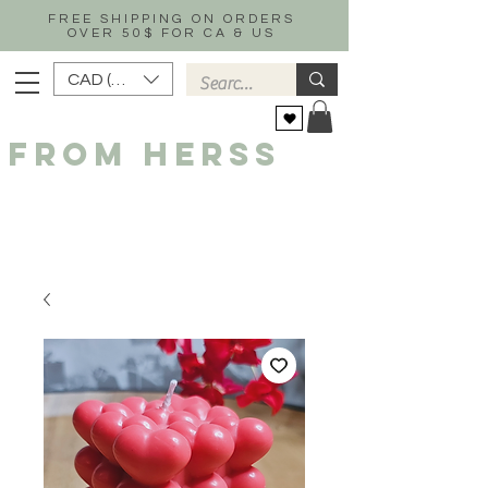
FREE SHIPPING ON ORDERS
OVER 50$ FOR CA & US
CAD (C$)
FROM HERSS