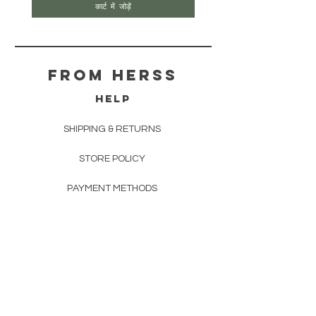
कार्ट में जोड़ें
From herss
HELP
SHIPPING & RETURNS
STORE POLICY
PAYMENT METHODS
FAQ
CONTACT
FROM HERSS