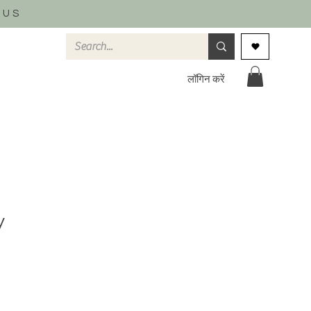
 US
लॉगिन करें
y