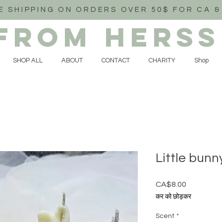
E SHIPPING ON ORDERS OVER 50$ FOR CA &
FROM HERSS
SHOP ALL
ABOUT
CONTACT
CHARITY
Shop
Little bunn
CA$8.00
मूल्य
कर को छोड़कर
Scent
*