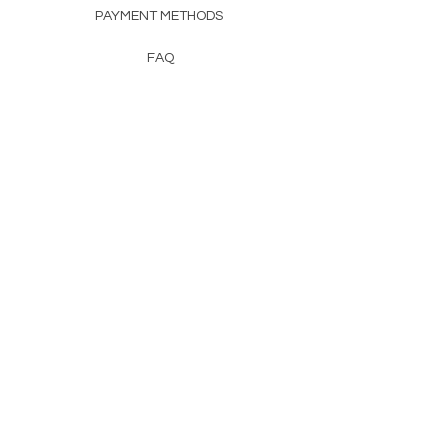
PAYMENT METHODS
FAQ
CONTACT
FROM HERSS
FROMHERSS@GMAIL.COM
Newsletter
Enter Email
First Name