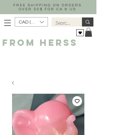
FREE SHIPPING ON ORDERS
OVER 50$ FOR CA & US
CAD (C$)
FROM HERSS