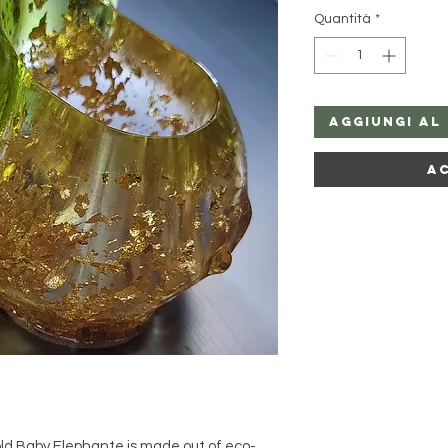
Quantità
*
Aggiungi al
A
old Baby Elephante is made out of eco-