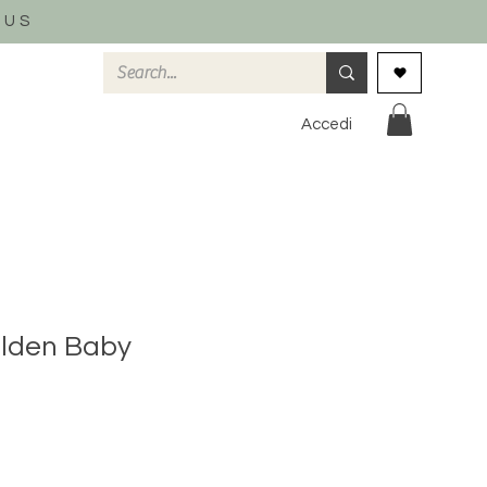
 US
Accedi
olden Baby