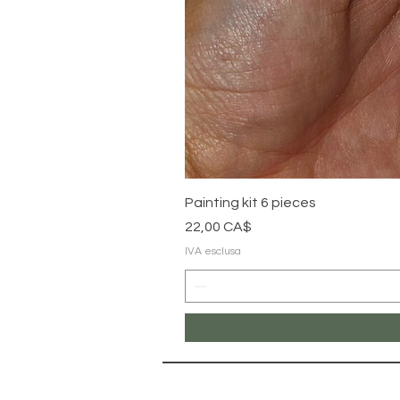
Painting kit 6 pieces
Prezzo
22,00 CA$
IVA esclusa